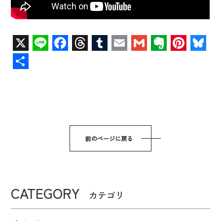
X
Line
Facebook
Threads
Tumblr
Email
Gmail
Evernot
Pint
B
共
有
前のページに戻る
CATEGORY
カテゴリ