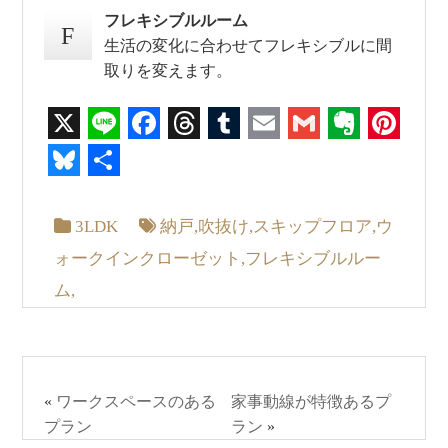
フレキシブルルーム
F
生活の変化に合わせてフレキシブルに間
取りを変えます。
X
Line
Facebook
Threads
Tumblr
Email
Gmail
Everno
Pin
Bluesky
共
有
3LDK
納戸
,
吹抜け
,
スキップフロア
,
ウ
ォークインクローゼット
,
フレキシブルルー
ム
,
«
ワークスペースのある
家事動線が特徴あるプ
プラン
ラン
»